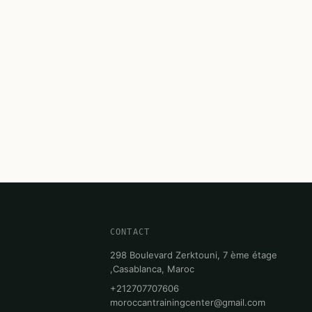
CONTACT
298 Boulevard Zerktouni, 7 ème étage
,Casablanca, Maroc
+212707707606
moroccantrainingcenter@gmail.com