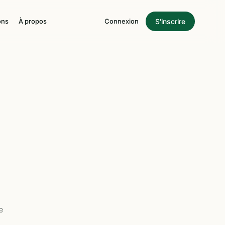
S'inscrire
ons
À propos
Connexion
e