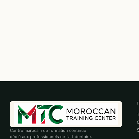
S
Centre marocain de formation continue
dédié aux professionnels de l'art dentaire.