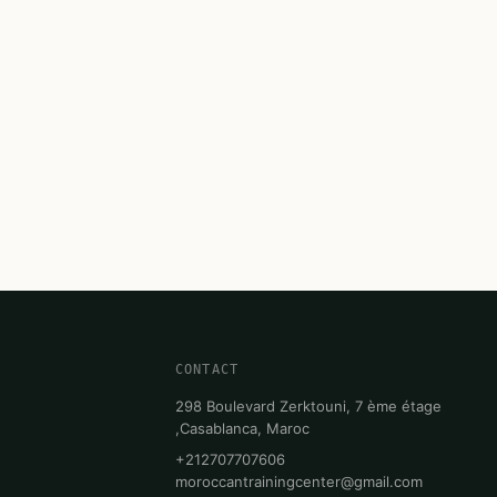
CONTACT
298 Boulevard Zerktouni, 7 ème étage
,Casablanca, Maroc
+212707707606
moroccantrainingcenter@gmail.com