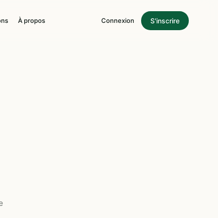
S'inscrire
ons
À propos
Connexion
e