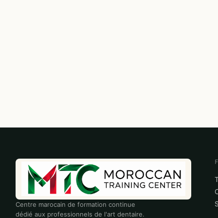
S
Centre marocain de formation continue
dédié aux professionnels de l'art dentaire.